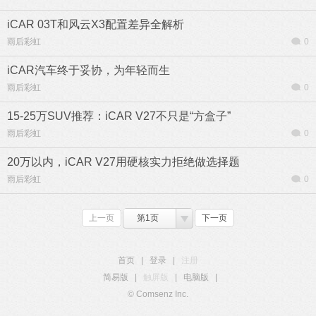
iCAR 03T和风云X3配置差异全解析
雨后彩虹
0
iCAR汽车终于妥协，为年轻而生
雨后彩虹
0
15-25万SUV推荐：iCAR V27不只是“方盒子”
雨后彩虹
0
20万以内，iCAR V27用硬核实力拒绝做选择题
雨后彩虹
0
上一页
第1页
下一页
首页
|
登录
|
注册
简易版
|
触屏版
|
电脑版
|
© Comsenz Inc.