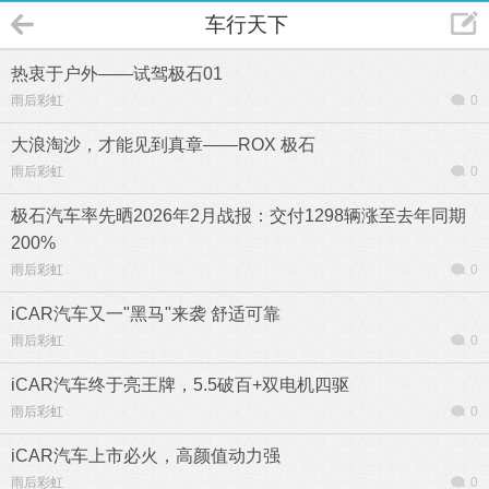
车行天下
热衷于户外——试驾极石01
雨后彩虹
0
大浪淘沙，才能见到真章——ROX 极石
雨后彩虹
0
极石汽车率先晒2026年2月战报：交付1298辆涨至去年同期
200%
雨后彩虹
0
iCAR汽车又一"黑马"来袭 舒适可靠
雨后彩虹
0
iCAR汽车终于亮王牌，5.5破百+双电机四驱
雨后彩虹
0
iCAR汽车上市必火，高颜值动力强
雨后彩虹
0